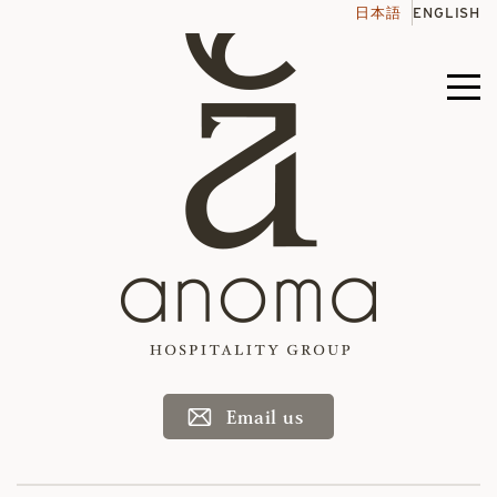
Skip
日本語
ENGLISH
to
content
Menu
toggle
Email us